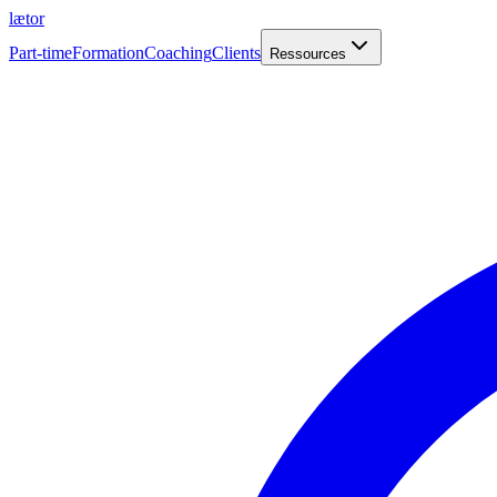
læt
o
r
Part-time
Formation
Coaching
Clients
Ressources