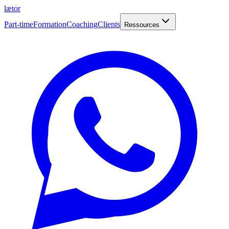
læt
o
r
Part-time
Formation
Coaching
Clients
Ressources