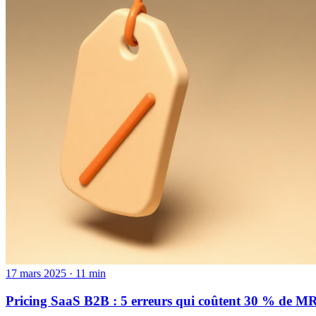
17 mars 2025
·
11
min
Pricing SaaS B2B : 5 erreurs qui coûtent 30 % de MRR