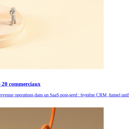
e 20 commerciaux
evenue operations dans un SaaS post-seed : hygiène CRM, funnel unifié, 