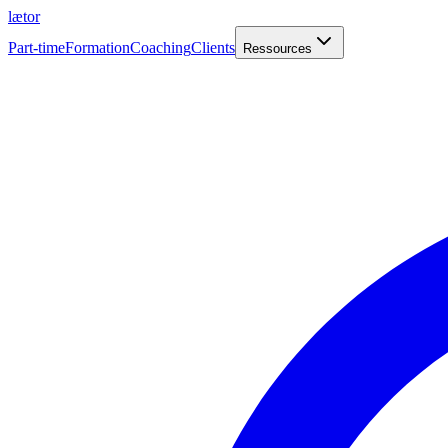
læt
o
r
Part-time
Formation
Coaching
Clients
Ressources