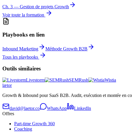
Ch.
3
—
Gestion de projets Growth
Voir toute la formation
Playbooks en lien
Inbound Marketing
Méthode Growth B2B
Tous les playbooks
Outils similaires
Livestorm
SEMRush
Wistia
læt
o
r
Growth & Inbound pour SaaS B2B. Audit, exécution et montée en co
david@laetor.co
WhatsApp
LinkedIn
Offres
Part-time Growth 360
Coaching