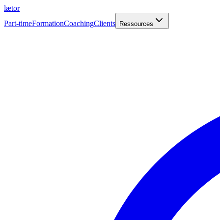
læt
o
r
Part-time
Formation
Coaching
Clients
Ressources