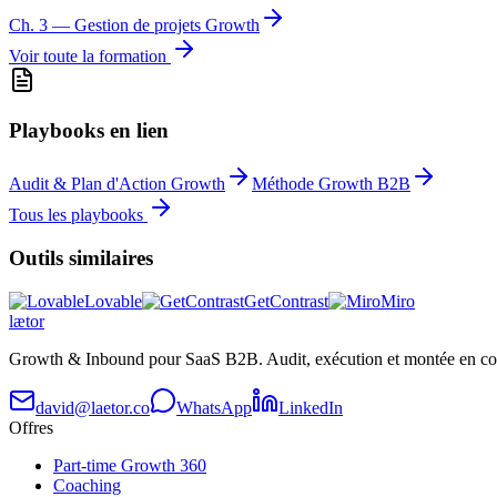
Ch.
3
—
Gestion de projets Growth
Voir toute la formation
Playbooks en lien
Audit & Plan d'Action Growth
Méthode Growth B2B
Tous les playbooks
Outils similaires
Lovable
GetContrast
Miro
læt
o
r
Growth & Inbound pour SaaS B2B. Audit, exécution et montée en co
david@laetor.co
WhatsApp
LinkedIn
Offres
Part-time Growth 360
Coaching