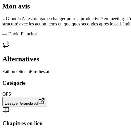
Mon avis
«
Granola AI est un game changer pour la productivité en meeting. L'o
structuré avec les action items en quelques secondes après le call. Ind
— David Planchot
Alternatives
Fathom
Otter.ai
Fireflies.ai
Catégorie
OPS
Essayer
Granola AI
Chapitres en lien