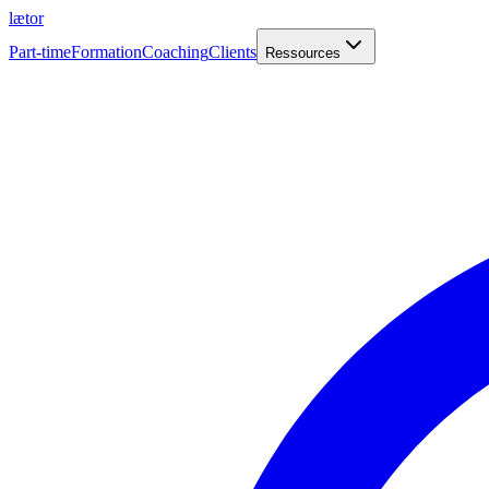
læt
o
r
Part-time
Formation
Coaching
Clients
Ressources