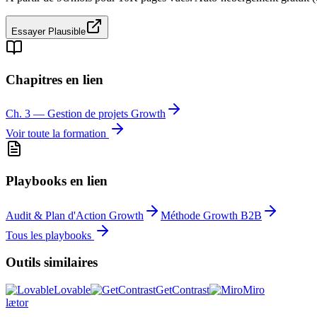
Essayer
Plausible
Chapitres en lien
Ch.
3
—
Gestion de projets Growth
Voir toute la formation
Playbooks en lien
Audit & Plan d'Action Growth
Méthode Growth B2B
Tous les playbooks
Outils similaires
Lovable
GetContrast
Miro
læt
o
r