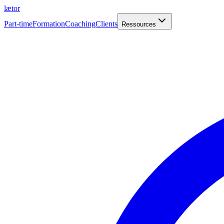
læt
o
r
Part-time
Formation
Coaching
Clients
Ressources