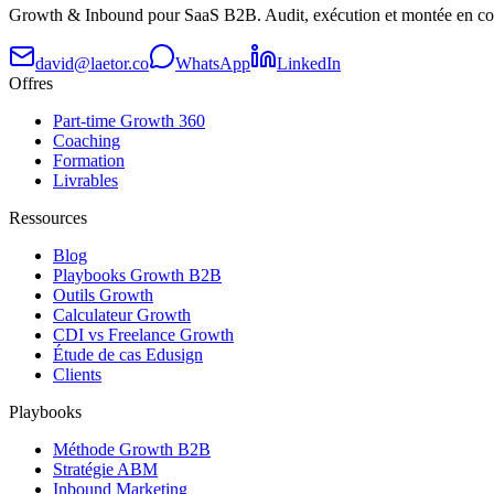
Growth & Inbound pour SaaS B2B. Audit, exécution et montée en co
david@laetor.co
WhatsApp
LinkedIn
Offres
Part-time Growth 360
Coaching
Formation
Livrables
Ressources
Blog
Playbooks Growth B2B
Outils Growth
Calculateur Growth
CDI vs Freelance Growth
Étude de cas Edusign
Clients
Playbooks
Méthode Growth B2B
Stratégie ABM
Inbound Marketing