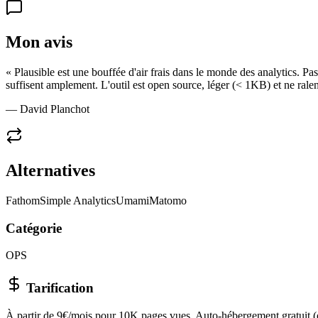
Mon avis
«
Plausible est une bouffée d'air frais dans le monde des analytics. Pa
suffisent amplement. L'outil est open source, léger (< 1KB) et ne ralen
— David Planchot
Alternatives
Fathom
Simple Analytics
Umami
Matomo
Catégorie
OPS
Tarification
À partir de 9€/mois pour 10K pages vues. Auto-hébergement gratuit (